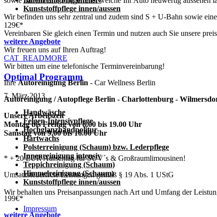
sowie namenhafte Pflegemittel welche Ihr Auto neuwertig aussehen l
Kunststoffpflege innen/aussen
Wir befinden uns sehr zentral und zudem sind S + U-Bahn sowie eine
129€*
Vereinbaren Sie gleich einen Termin und nutzen auch Sie unsere pre
weitere Angebote
Wir freuen uns auf Ihren Auftrag!
CAT_READMORE
Wir bitten um eine telefonische Terminvereinbarung!
Optimal Programm
Ihre
Autoreinigung Berlin
- Car Wellness Berlin
7. März 2013
Autoreinigung / Autopflege Berlin - Charlottenburg - Wilmersdo
Handwäsche
Unsere Arbeitszeit
Felgen-Intensivpflege
Montag bis Freitag von 8.00 bis 19.00 Uhr
Hochglanzhandpolitur
Samstag von 9.00 bis 16.00 Uhr
Hartwachs
Polsterreinigung (Schaum) bzw. Lederpflege
Innenreinigung intensiv
* + 20 EUR Aufschlag für SUV´s & Großraumlimousinen!
Teppichreinigung (Schaum)
Himmelreinigung (Schaum)
Umsatzsteuerfreie Leistungen gemäß § 19 Abs. 1 UStG
Kunststoffpflege innen/aussen
Wir behalten uns Preisanpassungen nach Art und Umfang der Leistu
199€*
Impressum
weitere Angebote