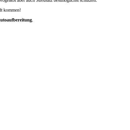
ogelkot aber auch Streusalz bestmöglichst schützen.
adt kommen!
utoaufbereitung
.