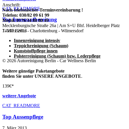
Anschrift:
CAT_READMORE
Nach telefonischer Terminvereinbarung !
Telefon: 030/82 09 61 99
Top Innenaufbereitung
Mobil: 0176/34 88 80 49
Mecklenburgische Straße 26a | Am S+U Bhf. Heidelberger Platz
14197 Berlin - Charlottenburg - Wilmersdorf
7. März 2013
Innenreinigung intensiv
Teppichreinigung (Schaum)
Kunststoffpflege innen
Polsterreinigung (Schaum) bzw. Lederpflege
© 2026 Autoreinigung Berlin - Car Wellness Berlin
Weitere günstige Paketangebote
finden Sie unter UNSERE ANGEBOTE
.
139€*
weitere Angebote
CAT_READMORE
Top Aussenpflege
7. März 2013