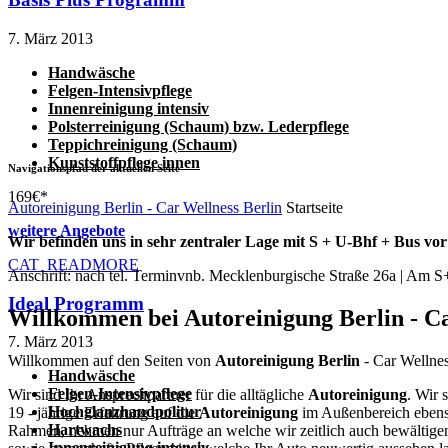
7. März 2013
Handwäsche
Felgen-Intensivpflege
Innenreinigung intensiv
Polsterreinigung (Schaum) bzw. Lederpflege
Teppichreinigung (Schaum)
Kunststoffpflege innen
Navigationspfad der aktuellen Seite
169€*
Autoreinigung Berlin - Car Wellness Berlin
Startseite
weitere Angebote
Wir befinden uns in sehr zentraler Lage mit S + U-Bhf + Bus vor
CAT_READMORE
Anschrift: nach tel. Terminvnb. Mecklenburgische Straße 26a | Am S+
Ideal Programm
Willkommen bei Autoreinigung Berlin - Ca
7. März 2013
Willkommen auf den Seiten von
Autoreinigung Berlin
- Car Wellnes
Handwäsche
Felgen-Intensivpflege
Wir sind Ihr Ansprechpartner für die alltägliche
Autoreinigung
. Wir 
Hochglanzhandpolitur
19 - jährige Erfahrung auf die
Autoreinigung
im Außenbereich ebens
Hartwachs
Rahmen, nehmen nur Aufträge an welche wir zeitlich auch bewältigen
Innenreinigung intensiv