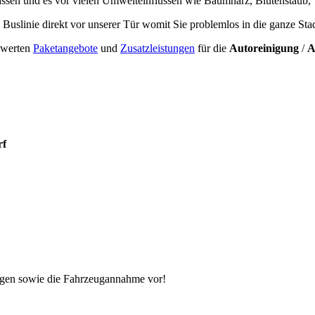
assen und es vor vielen Umwelteinflüssen wie Baumharz, Blütenstaub, V
 Buslinie direkt vor unserer Tür womit Sie problemlos in die ganze St
iswerten
Paketangebote
und
Zusatzleistungen
für die
Autoreinigung
/
A
rf
ngen sowie die Fahrzeugannahme vor!