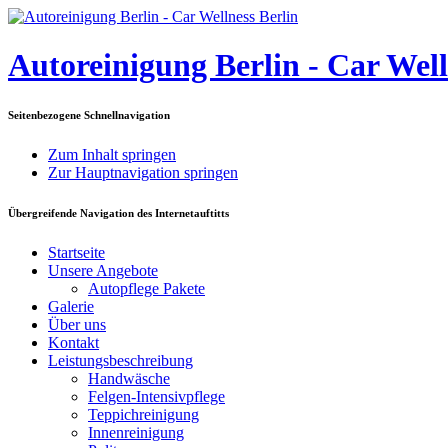
Autoreinigung Berlin - Car Well
Seitenbezogene Schnellnavigation
Zum Inhalt springen
Zur Hauptnavigation springen
Übergreifende Navigation des Internetauftitts
Startseite
Unsere Angebote
Autopflege Pakete
Galerie
Über uns
Kontakt
Leistungsbeschreibung
Handwäsche
Felgen-Intensivpflege
Teppichreinigung
Innenreinigung