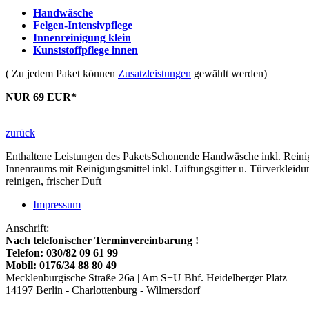
Handwäsche
Felgen-Intensivpflege
Innenreinigung klein
Kunststoffpflege innen
( Zu jedem Paket können
Zusatzleistungen
gewählt werden)
NUR 69 EUR*
zurück
Enthaltene Leistungen des Pakets
Schonende Handwäsche inkl. Reinigu
Innenraums mit Reinigungsmittel inkl. Lüftungsgitter u. Türverklei
reinigen, frischer Duft
Impressum
Anschrift:
Nach telefonischer Terminvereinbarung !
Telefon: 030/82 09 61 99
Mobil: 0176/34 88 80 49
Mecklenburgische Straße 26a | Am S+U Bhf. Heidelberger Platz
14197 Berlin - Charlottenburg - Wilmersdorf